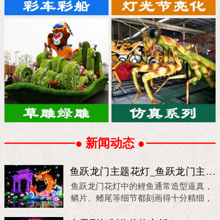
● 新闻动态 ●
鱼跃龙门主题花灯_鱼跃龙门主题
彩灯
鱼跃龙门花灯中的鲤鱼通常造型逼真，
鳞片、鳍尾等细节都刻画得十分精细，
身体呈跳跃状，仿佛正在奋力跃向龙门,