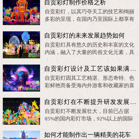
鱼跃龙门主题花灯寓意象征着学业有
自贡彩灯制作价格之析
成、事业高升、吉祥福泰
自贡彩灯，以其巧夺天工的技艺和绚丽
多彩的呈现，在国内乃至国际上都享有
盛誉，而当我们探讨自贡彩灯制作价格
时，需要从多个维度去深入剖析。
自贡彩灯的未来发展趋势如何
自贡彩灯具有悠久的历史和丰富的文化
内涵，融入了大量的民俗文化元素，具
有鲜明的地域特色和民俗特色。自贡彩
灯是一种具有悠久历史和丰富文化内涵
自贡彩灯设计及工艺该如果满足
的艺术形式，不仅具有很高的文化价
当下人们的审美要求
自贡彩灯因其工艺精湛、形态奇特、色
值，还具有广阔的产业市场。它的传承
彩鲜艳而备受海内外游客和收藏家的喜
和发展需要同行业人士的共同努力及创
爱。一件美丽而珍贵的彩灯作品，都是
新。
要经过设计师无数次的修改而定稿，
自贡彩灯在不断提升研发发展壮
大中绽放蓬勃生机
自贡彩灯不断发展壮大，目前已占据
85%的国内彩灯市场，92%以上的国际
市场份额，累计吸引全球5亿多人次观
灯。
如何才能制作出一辆精美的花车