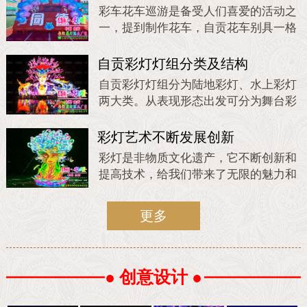
彩车花车巡游是备受人们喜爱的活动之
一，提到制作花车，自贡花车别具一格
的设计和精湛的工艺而称霸整个行业。
自贡花车设计运用夸张的色彩和独特的
自贡彩灯灯组分类及结构
造型，通过富有个性的线条和光影效果
自贡彩灯灯组分为陆地彩灯、水上彩灯
呈现出独特的艺术风格。
两大类。从表现形态出发可分为舞台彩
灯、彩门龙门、适景组灯、主题花灯
等。
彩灯艺术不断发展创新
彩灯是非物质文化遗产，它不断创新和
提高技术，给我们带来了无限的魅力和
惊喜。无论是商场外墙、楼体亮化、街
道亮化、旅游景区、灯会庙会展示等等
更多
活动或者场所，彩灯都能适用。现在夜
间旅游的出现，游客们的参与度变得更
高，彩灯就是很好的诠释，利用不同的
风格和造型在各个地方都能呈现出美轮
● 创意设计 ●
美奂的造型让人们观赏。