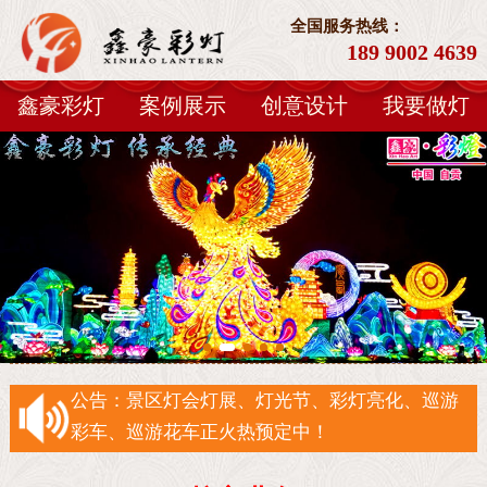
全国服务热线：
189 9002 4639
鑫豪彩灯
案例展示
创意设计
我要做灯
公告：景区灯会灯展、灯光节、彩灯亮化、巡游
彩车、巡游花车正火热预定中！