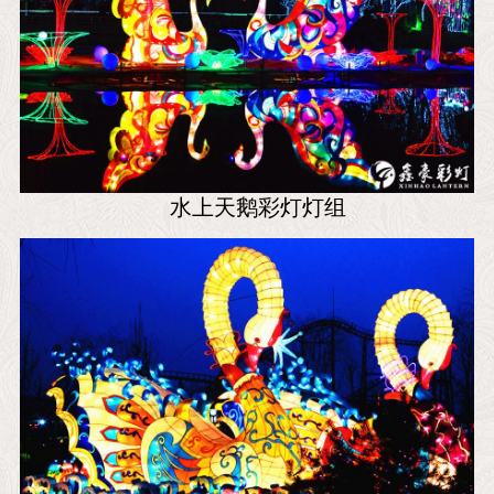
水上天鹅彩灯灯组