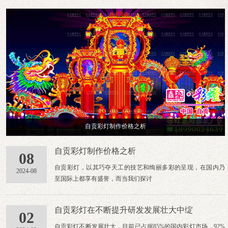
自贡彩灯制作价格之析
自贡彩灯制作价格之析
08
自贡彩灯，以其巧夺天工的技艺和绚丽多彩的呈现，在国内乃
2024-08
至国际上都享有盛誉，而当我们探讨
自贡彩灯在不断提升研发发展壮大中绽
02
自贡彩灯不断发展壮大，目前已占据85%的国内彩灯市场，92%