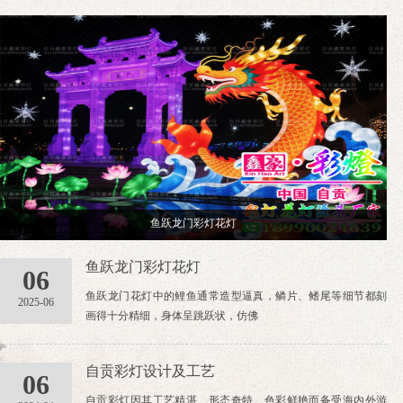
鱼跃龙门彩灯花灯
鱼跃龙门彩灯花灯
06
鱼跃龙门花灯中的鲤鱼通常造型逼真，鳞片、鳍尾等细节都刻
2025-06
画得十分精细，身体呈跳跃状，仿佛
自贡彩灯设计及工艺
06
自贡彩灯因其工艺精湛、形态奇特、色彩鲜艳而备受海内外游