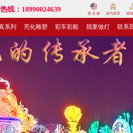
线：18990024639
英 文 版
设为首页
添
真系列
亮化雕塑
彩车彩船
我要做灯
联系