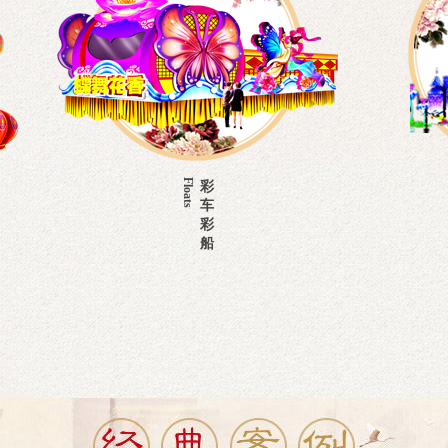
Floats
Lighting
彩
灯
车
光
彩
亮
船
化