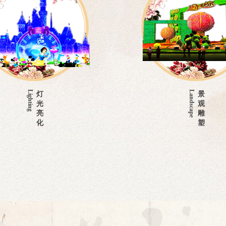
Landscape
景
观
雕
塑