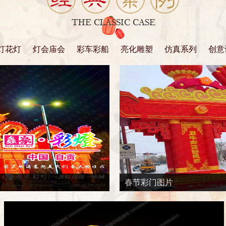
灯花灯
灯会庙会
彩车彩船
亮化雕塑
仿真系列
创意
春节彩门图片